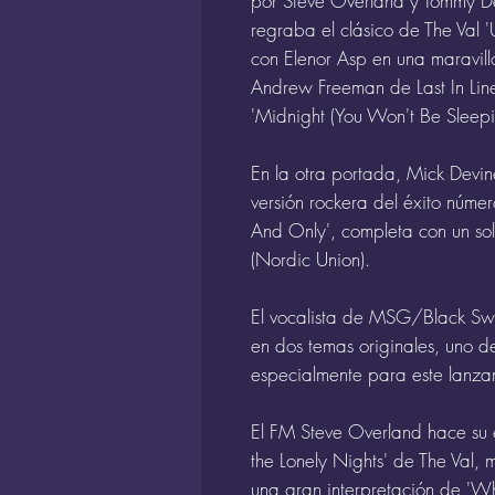
por Steve Overland y Tommy D
regraba el clásico de The Val 
con Elenor Asp en una maravill
Andrew Freeman de Last In Lin
'Midnight (You Won't Be Sleepi
En la otra portada, Mick Devin
versión rockera del éxito núm
And Only', completa con un sol
(Nordic Union).
El vocalista de MSG/Black Swa
en dos temas originales, uno de
especialmente para este lanza
El FM Steve Overland hace su e
the Lonely Nights' de The Val,
una gran interpretación de '