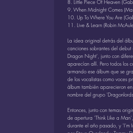
8. Little Piece Of Heaven (Gabr
9. When Midnight Comes (Mar
10. Up To Where You Are (Gabr
11. Live & Learn (Robin McAul
La idea original detrás del álb
canciones sobrantes del debut o
Dragon Night', junto con difer
aparecían allí. Pero todos los ca
armando ese álbum que se gra
de los vocalistas como voces pr
álbum también aparecieron en '
nombre del grupo 'Dragonlords
Entonces, junto con temas orig
de apertura 'Think Like a Man'
durante el año pasado, y 'I'm 