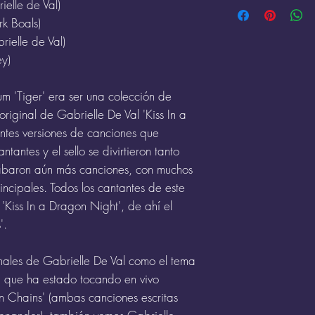
* Tarifas: XE, al uti
ielle de Val)
Asegúrese de elegir 
los Términos de Uso
k Boals)
Se deberá proporci
sección Pago/Resu
ielle de Val)
del defecto y los g
ey)
devolución de la me
Gabrielle de Val Of
comprador.
ningún error que se 
um 'Tiger' era ser una colección de
costos de envío inco
riginal de Gabrielle De Val 'Kiss In a
Por favor devuelva 
entes versiones de canciones que
Dirección: Gabreiel
ntantes y el sello se divirtieron tanto
Offerton, Stockport
baron aún más canciones, con muchos
incipales. Todos los cantantes de este
No se aceptan devo
Kiss In a Dragon Night', de ahí el
descargados digital
'.
Todas las ventas son
inales de Gabrielle De Val como el tema
, que ha estado tocando en vivo
In Chains' (ambas canciones escritas