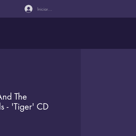
Iniciar sesión
And The
s - 'Tiger' CD
ecio