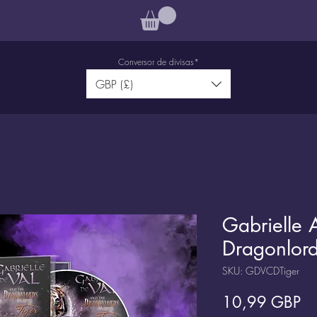
Conversor de divisas*
GBP (£)
Gabrielle 
Dragonlord
SKU: GDVCDTiger
Pr
10,99 GBP