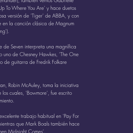
enander), también vemos Gabrielle
'Up To Where You Are' y hace duetos
osa versión de 'Tiger' de ABBA, y con
e en la canción clásica de Magnum
ng').
e de Seven interpreta una magnífica
ero uno de Chesney Hawkes, 'The One
o de guitarra de Fredrik Folkare
n, Robin McAuley, toma la iniciativa
 los cuales, 'Bowmore', fue escrito
miento.
xcelente trabajo habitual en 'Pay For
 mientras que Mark Boals también hace
When Midnight Comes'.