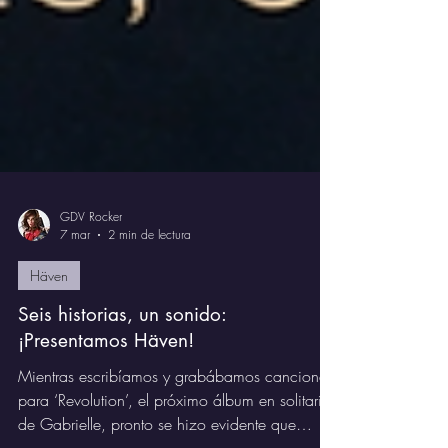
GDV Rocker
7 mar
2 min de lectura
Häven
Seis historias, un sonido:
¡Presentamos Häven!