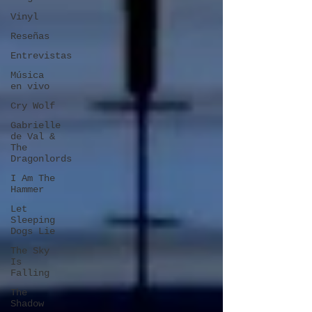
Vinyl
Reseñas
Entrevistas
Música
en vivo
Cry Wolf
Gabrielle
de Val &
The
Dragonlords
I Am The
Hammer
Let
Sleeping
Dogs Lie
The Sky
Is
Falling
The
Shadow