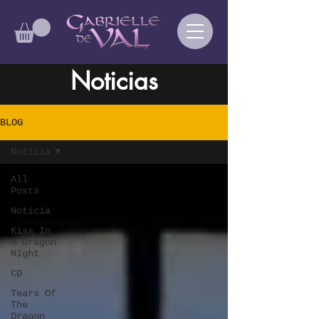
Noticias
BLOG
Noticia
All
Posts
Noticia
Kiss In
A Dragon
NIght
CD
Tears Of
The
Dragon