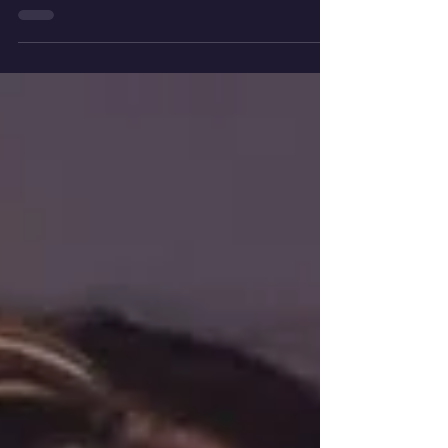
Mientras escribíamos y grabábamos canciones
para ‘Revolution’, el próximo álbum en solitario
de Gabrielle, pronto se hizo evidente que
algunas de estas canciones estaban saliendo
más potentes que el AOR/Rock Melódico que
habíamos estado haciendo anteriormente,
especialmente aquellas que escribimos juntos
con Tommy Denander: había canciones de
Rock Sinfónico, canciones de Power Metal e
incluso simplemente un Heavy Metal directo.