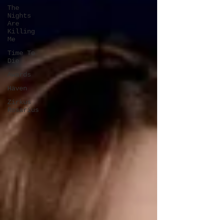
The
Nights
Are
Killing
Me
Time To
Die
Awards
Häven
Zirkus
Rosarius