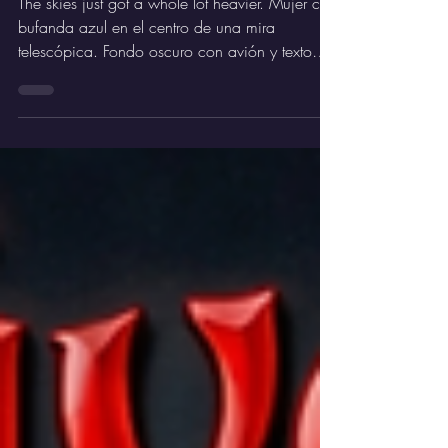
single ‘Zirkus Rosarius’.
The skies just got a whole lot heavier. Mujer con
bufanda azul en el centro de una mira
telescópica. Fondo oscuro con avión y texto
"HÄVEN", "OFFICIAL MUSIC VIDEO", "ZIRKUS
ROSARIUS". Los cielos acaban de cargarse al
máximo... Häven está de vuelta con Zirkus
Rosarius, el electrizante tercer adelanto de su
esperado álbum debut Where Angels Fear To
Tread. Un tema arrollador, intenso y cargado de
adrenalina que golpea con la fuerza de un
reactor a máxima potencia.