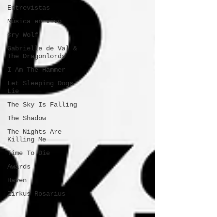
Entrevistas
Música en vivo
Cry Wolf
Gabrielle de Val &
The Dragonlords
I Am The Hammer
Let Sleeping Dogs
Lie
The Sky Is Falling
The Shadow
The Nights Are
Killing Me
Time To Die
Awards
Häven
Zirkus Rosarius