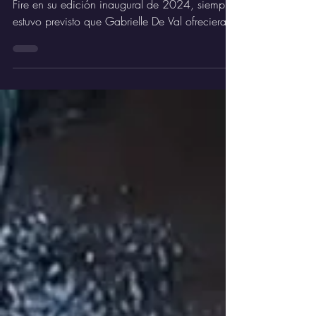
¡La oscuridad toma el trono!
Cuando se puso en marcha el festival Tower of
Fire en su edición inaugural de 2024, siempre
estuvo previsto que Gabrielle De Val ofreciera
un set acústico junto a su banda como apertura
del evento.