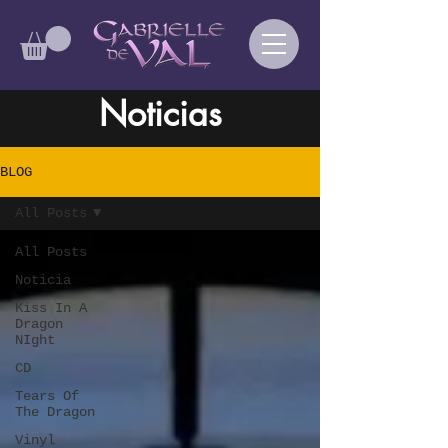
Noticias
BLOG
All Posts
All Posts
Noticia
Kiss In A
Dragon
NIght
CD
Tears Of
The Dragon
Vinyl