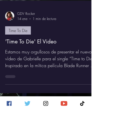
GDV Rocker
14 ene
1 min de lectura
Time To Die
'Time To Die' El Video
Estamos muy orgullosos de presentar el nuevo
vídeo de Gabrielle para el single “Time to Die”.
Inspirado en la mítica película Blade Runner y
contado desde el punto de vista de Roy Batty,
este vídeo futurista captura a la perfección su
atmósfera. Esperamos que lo disfrutéis.