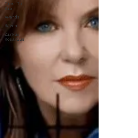
Time To
Die
Awards
Häven
Zirkus
Rosarius