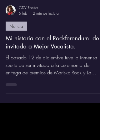
GDV Rocker
5 feb
2 min de lectura
Noticia
Mi historia con el Rockferendum: de
invitada a Mejor Vocalista.
El pasado 12 de diciembre tuve la inmensa
suerte de ser invitada a la ceremonia de
entrega de premios de MariskalRock y La
Heavy, una de esas citas que cualquier amante
del rock marca en rojo en el calendario. Asistí
como invitada y me encantó tener la
oportunidad de recoger el galardón de Aurora
Beltrán como Mejor Vocalista Femenina 2024-
25, ya que ella no pudo estar presente. Fue un