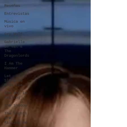
Reseñas
Entrevistas
Música en
vivo
Cry Wolf
Gabrielle
de Val &
The
Dragonlords
I Am The
Hammer
Let
Sleeping
Dogs Lie
The Sky Is
Falling
The Shadow
The Nights
Are
Killing Me