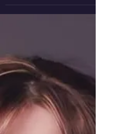
"HÄVEN", "OFFICIAL MUSIC VIDEO", "ZIRKUS
ROSARIUS". Los cielos acaban de cargarse al
máximo... Häven está de vuelta con Zirkus
Rosarius, el electrizante tercer adelanto de su
esperado álbum debut Where Angels Fear To
Tread. Un tema arrollador, intenso y cargado de
adrenalina que golpea con la fuerza de un
reactor a máxima potencia.