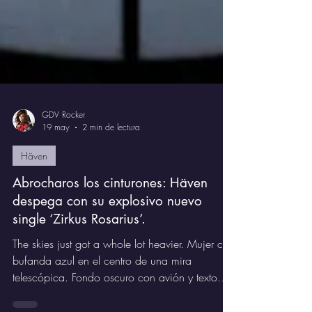
GDV Rocker
19 may
2 min de lectura
Häven
Abrocharos los cinturones: Häven
despega con su explosivo nuevo
single ‘Zirkus Rosarius’.
The skies just got a whole lot heavier. Mujer con
bufanda azul en el centro de una mira
telescópica. Fondo oscuro con avión y texto